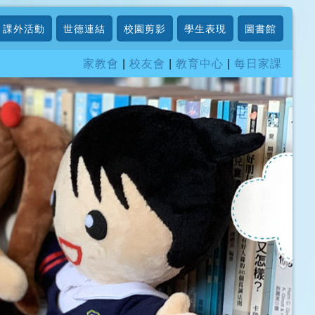
課外活動
世德連結
校園剪影
學生表現
圖書館
家教會
|
校友會
|
教育中心
|
每日家課