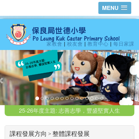
MENU
家教會
|
校友會
|
教育中心
|
每日家課
25-26年度主題: 志善志學，豐盛堅實人生
課程發展方向 > 整體課程發展