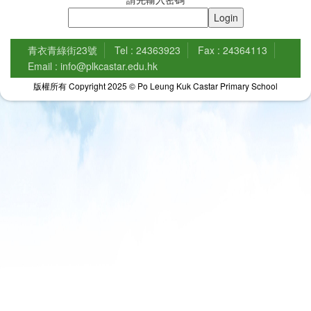
青衣青綠街23號
Tel : 24363923
Fax : 24364113
Email : info@plkcastar.edu.hk
版權所有 Copyright 2025 © Po Leung Kuk Castar Primary School