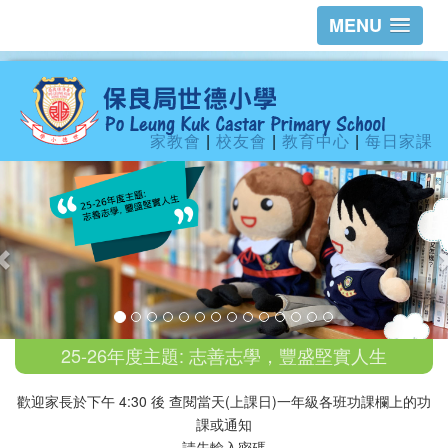
MENU
家教會
|
校友會
|
教育中心
|
每日家課
25-26年度主題: 志善志學，豐盛堅實人生
歡迎家長於下午 4:30 後 查閱當天(上課日)一年級各班功課欄上的功
課或通知
請先輸入密碼