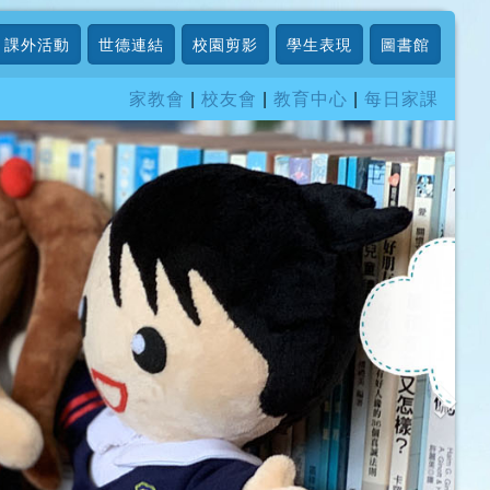
課外活動
世德連結
校園剪影
學生表現
圖書館
家教會
|
校友會
|
教育中心
|
每日家課