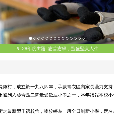
25-26年度主題: 志善志學，豐盛堅實人生
長康村，成立於一九八四年，承蒙青衣區內家長鼎力支持
更被列入葵青區二間最受歡迎小學之一，本年讀報本校小一
街之最新型千禧校舍，學校轉為一所全日制新小學，定名