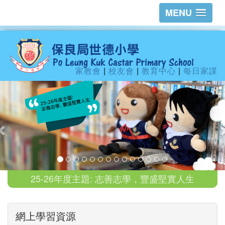
MENU
家教會
|
校友會
|
教育中心
|
每日家課
25-26年度主題: 志善志學，豐盛堅實人生
網上學習資源