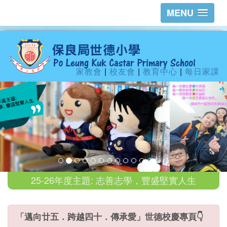
MENU
家教會
|
校友會
|
教育中心
|
每日家課
25-26年度主題: 志善志學，豐盛堅實人生
「邁向廿五．跨越四十．傳承愛」世德校慶專頁👇